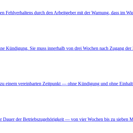
ten Fehlverhaltens durch den Arbeitgeber mit der Warnung, dass im Wi
eine Kündigung. Sie muss innerhalb von drei Wochen nach Zugang der
h zu einem vereinbarten Zeitpunkt — ohne Kündigung und ohne Einhaltu
t der Dauer der Betriebszugehörigkeit — von vier Wochen bis zu sieb