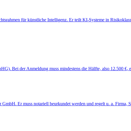
rahmen für künstliche Intelligenz. Er teilt KI-Systeme in Risikoklasse
G). Bei der Anmeldung muss mindestens die Hälfte, also 12.500 €, ei
der GmbH. Er muss notariell beurkundet werden und regelt u. a. Firma, 