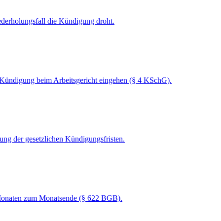
ederholungsfall die Kündigung droht.
 Kündigung beim Arbeitsgericht eingehen (§ 4 KSchG).
ng der gesetzlichen Kündigungsfristen.
en Monaten zum Monatsende (§ 622 BGB).