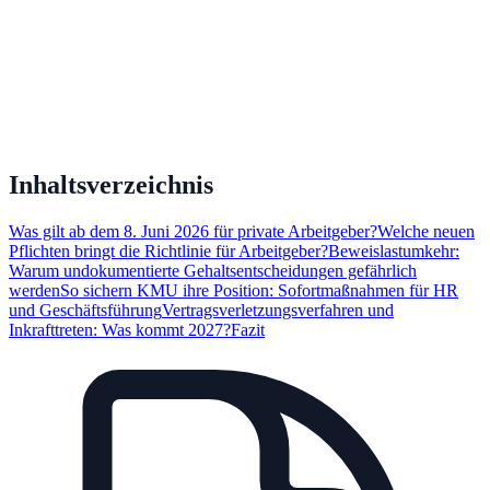
Inhaltsverzeichnis
Was gilt ab dem 8. Juni 2026 für private Arbeitgeber?
Welche neuen
Pflichten bringt die Richtlinie für Arbeitgeber?
Beweislastumkehr:
Warum undokumentierte Gehaltsentscheidungen gefährlich
werden
So sichern KMU ihre Position: Sofortmaßnahmen für HR
und Geschäftsführung
Vertragsverletzungsverfahren und
Inkrafttreten: Was kommt 2027?
Fazit