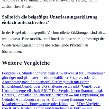
Wird die Frist versäumt, droht eine einstweilige Verfügung mit
zusätzlichen Kosten.
Sollte ich die beigefügte Unterlassungserklärung
einfach unterschreiben?
In der Regel nicht ungeprüft. Vorformulierte Erklärungen sind oft zu
weit gefasst. Eine modifizierte Unterlassungserklärung beseitigt die
Wiederholungsgefahr, ohne überschießende Pflichten zu
übernehmen.
Weitere Vergleiche
Festpreis vs. Stundenhonorar beim Anwalt
Was ist für Unternehmen
günstiger und planbarer — ein anwaltlicher Festpreis oder die
Abrechnung nach Stundensatz? Der Vergleich mit klarer
Empfehlung.
GmbH oder UG (haftungsbeschränkt)?
GmbH oder
Unternehmergesellschaft (UG)? Der Vergleich von Stammkapital,
Haftung, Seriosität und laufenden Pflichten — mit Empfehlung für
Gründer.
Aufhebungsvertrag vs. Kündigung
Trennung vom
Mitarbeiter: Aufhebungsvertrag oder Kündigung? Der Vergleich
von Risiko, Kosten, Tempo und Kündigungsschutz — aus