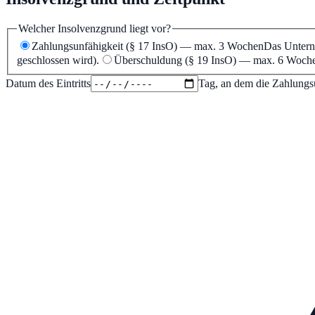
Welcher Insolvenzgrund liegt vor?
Zahlungsunfähigkeit
(
§ 17 InsO
) — max.
3
Wochen
Das Unterne
geschlossen wird).
Überschuldung
(
§ 19 InsO
) — max.
6
Woch
Datum des Eintritts
Tag, an dem die Zahlungsu