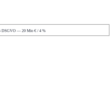
. 5 DSGVO
—
20 Mio € / 4 %