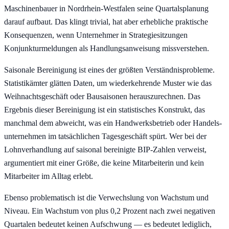
Maschinenbauer in Nordrhein-Westfalen seine Quartals­planung
darauf aufbaut. Das klingt trivial, hat aber erhebliche praktische
Konsequenzen, wenn Unternehmer in Strategie­sitzungen
Konjunktur­meldungen als Handlungs­anweisung missverstehen.
Saisonale Bereinigung ist eines der größten Verständnis­probleme.
Statistik­ämter glätten Daten, um wiederkehrende Muster wie das
Weihnachts­geschäft oder Bau­saisonen heraus­zurechnen. Das
Ergebnis dieser Bereinigung ist ein statistisches Konstrukt, das
manchmal dem abweicht, was ein Handwerks­betrieb oder Handels­
unternehmen im tatsächlichen Tages­geschäft spürt. Wer bei der
Lohn­verhandlung auf saisonal bereinigte BIP-Zahlen verweist,
argumentiert mit einer Größe, die keine Mitarbeiterin und kein
Mitarbeiter im Alltag erlebt.
Ebenso problematisch ist die Verwechslung von Wachstum und
Niveau. Ein Wachstum von plus 0,2 Prozent nach zwei negativen
Quartalen bedeutet keinen Aufschwung — es bedeutet lediglich,