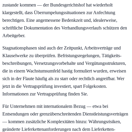
zustande kommen — der Bundesgerichtshof hat wiederholt
klargestellt, dass Überrumpelungs­situationen zur Anfechtung
berechtigen. Eine angemessene Bedenkzeit und, idealerweise,
schriftliche Dokumentation des Verhandlungs­verlaufs schützen den
Arbeitgeber.
Stagnations­phasen sind auch der Zeitpunkt, Arbeits­verträge und
Klausel­werke zu überprüfen. Befristungs­regelungen, Tätigkeits­
beschreibungen, Versetzungs­vorbehalte und Vergütungs­strukturen,
die in einem Wachstums­umfeld hastig formuliert wurden, erweisen
sich in der Flaute häufig als zu starr oder rechtlich angreifbar. Wer
jetzt in die Vertrags­prüfung investiert, spart Folgekosten.
Informationen zur Vertrags­prüfung finden Sie.
Für Unternehmen mit internationalem Bezug — etwa bei
Entsendungen oder grenzüberschreitenden Dienst­leistungs­verträgen
— kommen zusätzliche Komplex­itäten hinzu: Währungs­risiken,
geänderte Liefer­ketten­anforderungen nach dem Lieferketten­