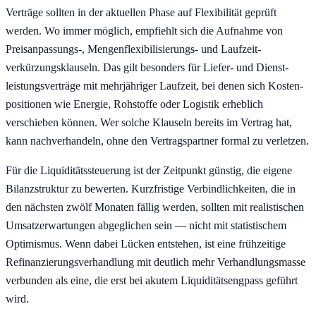
Verträge sollten in der aktuellen Phase auf Flexibilität geprüft
werden. Wo immer möglich, empfiehlt sich die Aufnahme von
Preis­anpassungs-, Mengen­flexibilisierungs- und Laufzeit­
verkürzungs­klauseln. Das gilt besonders für Liefer- und Dienst­
leistungs­verträge mit mehrjähriger Laufzeit, bei denen sich Kosten­
positionen wie Energie, Rohstoffe oder Logistik erheblich
verschieben können. Wer solche Klauseln bereits im Vertrag hat,
kann nachverhandeln, ohne den Vertrags­partner formal zu verletzen.
Für die Liquiditäts­steuerung ist der Zeitpunkt günstig, die eigene
Bilanz­struktur zu bewerten. Kurzfristige Verbindlichkeiten, die in
den nächsten zwölf Monaten fällig werden, sollten mit realistischen
Umsatz­erwartungen abgeglichen sein — nicht mit statistischem
Optimismus. Wenn dabei Lücken entstehen, ist eine frühzeitige
Refinanzierungs­verhandlung mit deutlich mehr Verhandlungs­masse
verbunden als eine, die erst bei akutem Liquiditäts­engpass geführt
wird.