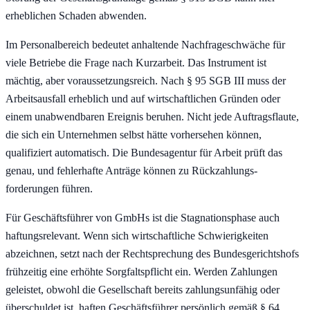
erheblichen Schaden abwenden.
Im Personalbereich bedeutet anhaltende Nachfrage­schwäche für
viele Betriebe die Frage nach Kurzarbeit. Das Instrument ist
mächtig, aber voraussetzungs­reich. Nach § 95 SGB III muss der
Arbeitsausfall erheblich und auf wirtschaftlichen Gründen oder
einem unabwendbaren Ereignis beruhen. Nicht jede Auftragsflaute,
die sich ein Unternehmen selbst hätte vorhersehen können,
qualifiziert automatisch. Die Bundes­agentur für Arbeit prüft das
genau, und fehlerhafte Anträge können zu Rückzahlungs­
forderungen führen.
Für Geschäftsführer von GmbHs ist die Stagnations­phase auch
haftungs­relevant. Wenn sich wirtschaftliche Schwierigkeiten
abzeichnen, setzt nach der Recht­sprechung des Bundesgerichtshofs
frühzeitig eine erhöhte Sorgfalts­pflicht ein. Werden Zahlungen
geleistet, obwohl die Gesellschaft bereits zahlungs­unfähig oder
überschuldet ist, haften Geschäftsführer persönlich gemäß § 64